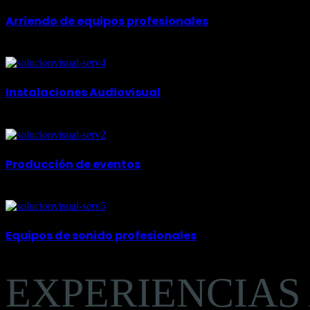
Arriendo de equipos profesionales
Pantallas led / proyectores / telones / broadcast / plasmas / audio pro
Instalaciones Audiovisual
Con años es experiencia en el rubro, Ud. podrá realizar la mejor pre
Producción de eventos
Los eventos audiovisuales y la emisión en streaming totalmente perso
Equipos de sonido profesionales​
Contamos con La excelencia en materia de sonido así como en nuest
EXPERIENCIAS