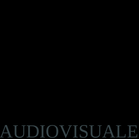
fesional / iluminación…
sentación e impactar…
nalizables, opciones de registro, formularios de…
ro equipo de técnicos…
 AUDIOVISUALE