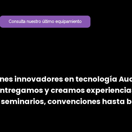
Consulta nuestro último equipamiento
S O L U C I Ó N V I S U A L
nes innovadores en tecnología Aud
 Entregamos y creamos experiencias
, seminarios, convenciones hasta b