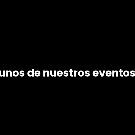
S O L U C I Ó N V I S U A L
nos de nuestros eventos