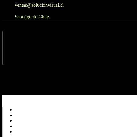
ventas@solucionvisual.cl
Santiago de Chile.
Pidenos tu Presupuesto
+569 98295400