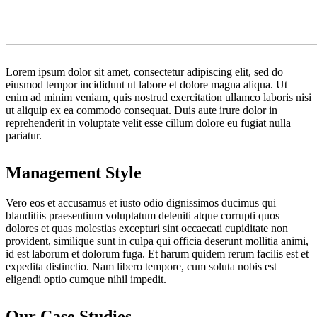
Lorem ipsum dolor sit amet, consectetur adipiscing elit, sed do
eiusmod tempor incididunt ut labore et dolore magna aliqua. Ut
enim ad minim veniam, quis nostrud exercitation ullamco laboris nisi
ut aliquip ex ea commodo consequat. Duis aute irure dolor in
reprehenderit in voluptate velit esse cillum dolore eu fugiat nulla
pariatur.
Management Style
Vero eos et accusamus et iusto odio dignissimos ducimus qui
blanditiis praesentium voluptatum deleniti atque corrupti quos
dolores et quas molestias excepturi sint occaecati cupiditate non
provident, similique sunt in culpa qui officia deserunt mollitia animi,
id est laborum et dolorum fuga. Et harum quidem rerum facilis est et
expedita distinctio. Nam libero tempore, cum soluta nobis est
eligendi optio cumque nihil impedit.
Our Case Studies