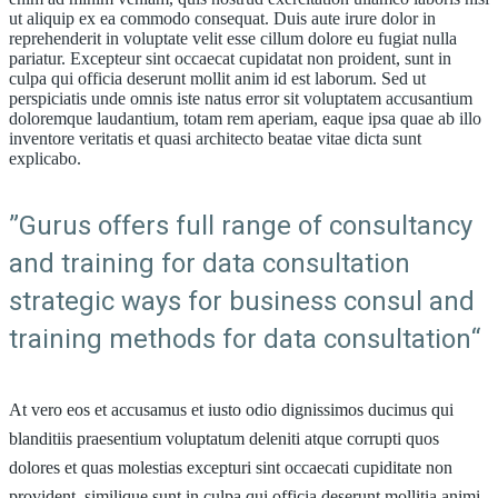
ut aliquip ex ea commodo consequat. Duis aute irure dolor in
reprehenderit in voluptate velit esse cillum dolore eu fugiat nulla
pariatur. Excepteur sint occaecat cupidatat non proident, sunt in
culpa qui officia deserunt mollit anim id est laborum. Sed ut
perspiciatis unde omnis iste natus error sit voluptatem accusantium
doloremque laudantium, totam rem aperiam, eaque ipsa quae ab illo
inventore veritatis et quasi architecto beatae vitae dicta sunt
explicabo.
”Gurus offers full range of consultancy
and training for data consultation
strategic ways for business consul and
training methods for data consultation“
At vero eos et accusamus et iusto odio dignissimos ducimus qui
blanditiis praesentium voluptatum deleniti atque corrupti quos
dolores et quas molestias excepturi sint occaecati cupiditate non
provident, similique sunt in culpa qui officia deserunt mollitia animi,