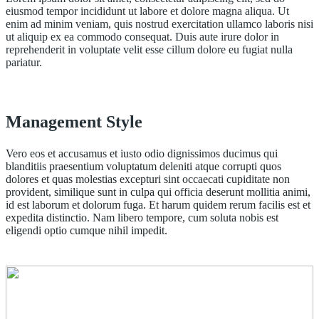
eiusmod tempor incididunt ut labore et dolore magna aliqua. Ut
enim ad minim veniam, quis nostrud exercitation ullamco laboris nisi
ut aliquip ex ea commodo consequat. Duis aute irure dolor in
reprehenderit in voluptate velit esse cillum dolore eu fugiat nulla
pariatur.
Management Style
Vero eos et accusamus et iusto odio dignissimos ducimus qui
blanditiis praesentium voluptatum deleniti atque corrupti quos
dolores et quas molestias excepturi sint occaecati cupiditate non
provident, similique sunt in culpa qui officia deserunt mollitia animi,
id est laborum et dolorum fuga. Et harum quidem rerum facilis est et
expedita distinctio. Nam libero tempore, cum soluta nobis est
eligendi optio cumque nihil impedit.