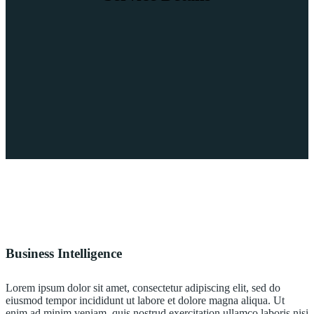
Business Intelligence
Lorem ipsum dolor sit amet, consectetur adipiscing elit, sed do
eiusmod tempor incididunt ut labore et dolore magna aliqua. Ut
enim ad minim veniam, quis nostrud exercitation ullamco laboris nisi