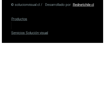
© solucionvisual.cl / Desarrollado por
Rednetchile.cl
Productos
Servicios Solución visual