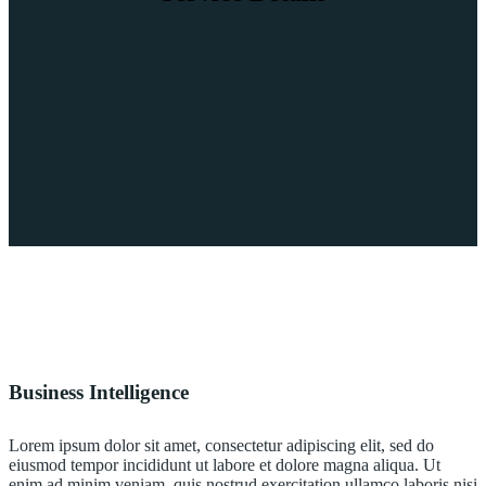
Business Intelligence
Lorem ipsum dolor sit amet, consectetur adipiscing elit, sed do
eiusmod tempor incididunt ut labore et dolore magna aliqua. Ut
enim ad minim veniam, quis nostrud exercitation ullamco laboris nisi