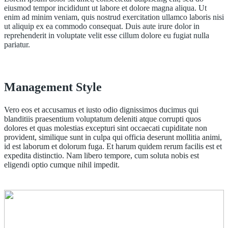
eiusmod tempor incididunt ut labore et dolore magna aliqua. Ut
enim ad minim veniam, quis nostrud exercitation ullamco laboris nisi
ut aliquip ex ea commodo consequat. Duis aute irure dolor in
reprehenderit in voluptate velit esse cillum dolore eu fugiat nulla
pariatur.
Management Style
Vero eos et accusamus et iusto odio dignissimos ducimus qui
blanditiis praesentium voluptatum deleniti atque corrupti quos
dolores et quas molestias excepturi sint occaecati cupiditate non
provident, similique sunt in culpa qui officia deserunt mollitia animi,
id est laborum et dolorum fuga. Et harum quidem rerum facilis est et
expedita distinctio. Nam libero tempore, cum soluta nobis est
eligendi optio cumque nihil impedit.