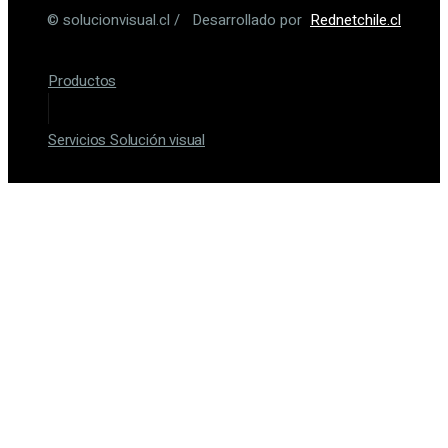
© solucionvisual.cl / Desarrollado por
Rednetchile.cl
Productos
Servicios Solución visual