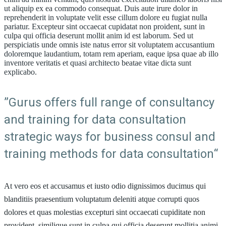
ut aliquip ex ea commodo consequat. Duis aute irure dolor in
reprehenderit in voluptate velit esse cillum dolore eu fugiat nulla
pariatur. Excepteur sint occaecat cupidatat non proident, sunt in
culpa qui officia deserunt mollit anim id est laborum. Sed ut
perspiciatis unde omnis iste natus error sit voluptatem accusantium
doloremque laudantium, totam rem aperiam, eaque ipsa quae ab illo
inventore veritatis et quasi architecto beatae vitae dicta sunt
explicabo.
”Gurus offers full range of consultancy
and training for data consultation
strategic ways for business consul and
training methods for data consultation“
At vero eos et accusamus et iusto odio dignissimos ducimus qui
blanditiis praesentium voluptatum deleniti atque corrupti quos
dolores et quas molestias excepturi sint occaecati cupiditate non
provident, similique sunt in culpa qui officia deserunt mollitia animi,