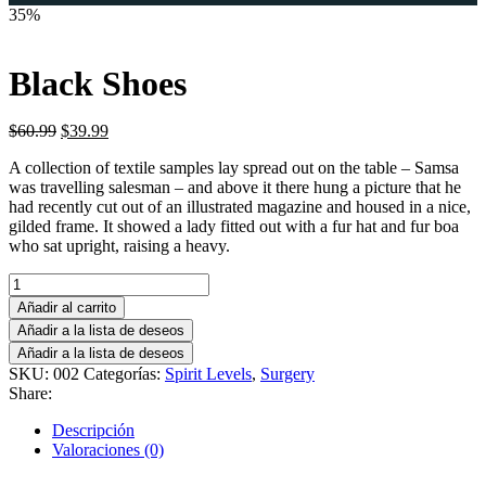
35%
Black Shoes
El
El
$
60.99
$
39.99
precio
precio
A collection of textile samples lay spread out on the table – Samsa
original
actual
was travelling salesman – and above it there hung a picture that he
era:
es:
had recently cut out of an illustrated magazine and housed in a nice,
$60.99.
$39.99.
gilded frame. It showed a lady fitted out with a fur hat and fur boa
who sat upright, raising a heavy.
Black
Shoes
Añadir al carrito
cantidad
Añadir a la lista de deseos
Añadir a la lista de deseos
SKU:
002
Categorías:
Spirit Levels
,
Surgery
Share:
Descripción
Valoraciones (0)