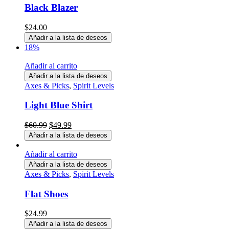
Black Blazer
$
24.00
Añadir a la lista de deseos
18%
Añadir al carrito
Añadir a la lista de deseos
Axes & Picks
,
Spirit Levels
Light Blue Shirt
El
El
$
60.99
$
49.99
precio
precio
Añadir a la lista de deseos
original
actual
era:
es:
Añadir al carrito
$60.99.
$49.99.
Añadir a la lista de deseos
Axes & Picks
,
Spirit Levels
Flat Shoes
$
24.99
Añadir a la lista de deseos